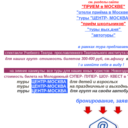
см. разделы сайта
"ПРИЕМ в МОСКВЕ"
"отели приёма в Москве
"туры "ЦЕНТР- МОСКВА
"приём школьников"
"туры вых.дня"
"автотуры"
мы ценим
ВАШЕ
ВРЕМЯ И СРЕДСТВА
для по
в рамках тура предлагае
спектакли Учебного Театра прославленного Театрального института 
для наших групп- стоимость билетов 300-400 руб, см.афишу
! и имейте себе в виду !
на зимние каникулы: все туры для наших юных туристов- Нового
стоимость билета на Молодежный СУПЕР- ПУПЕР- ШОУ- КВЕСТ в
туры
ЦЕНТР-МОСКВА
для детей и взрослы
туры
ЦЕНТР-МОСКВА
на праздничные и выходн
туры
ЦЕНТР-МОСКВА
для групп на своём автоб
бронирование, зая