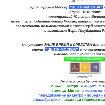
серия туров
в Москву
"ЦЕНТР-МОСКВА"
п
Клуба " RUS-вояж"
посвящённый 70-летию Велико
имеет цель
подарить детям России, патриотам и 
возможность познакомиться с Красавицей Моск
и символами Веры Государства Р
мы уважаем ВАШЕ ВРЕМЯ и СРЕДСТВА для п
отели
"ЦЕНТР-МОСКВА"
это размещен
шаговой доступности от ме
ст.метро "Достоевская"
отель***
7-ми мин. ходьбы от ме
Метро
-
и вы уже на
2 станци
М
етро
и вы уже на 
3 станци
-
передвижение на метро - победа н
!Автобус нужен
-
только на обзорную и за