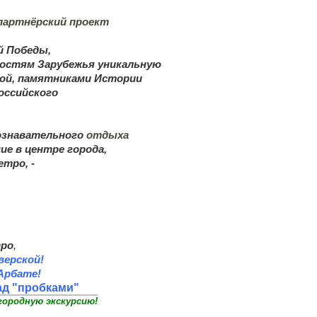
артнёрский проект
й Победы,
гостям Зарубежья
уникальную
вой, памятниками Истории
оссийского
ознавательного
отдыха
ие в
центре города,
тро, -
тро
,
 Тверской!
Арбате!
ад "пробками"
городную экскурсию!