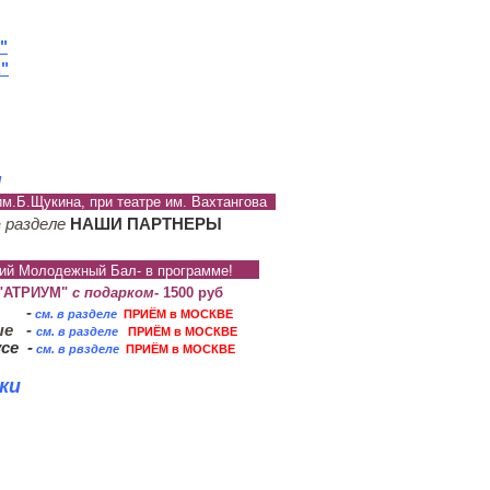
"
"
знавательного ОТДЫХА !
м
им.Б.Щукина, при театре им. Вахтангова
разделе
НАШИ ПАРТНЕРЫ
в
дний Молодежный Бал- в программе!
 "АТРИУМ"
с подарком
- 1500 руб
х -
см. в разделе
ПРИЁМ в МОСКВЕ
ые -
см. в разделе
ПРИЁМ в МОСКВЕ
усе
-
см. в рвзделе
ПРИЁМ в МОСКВЕ
вки