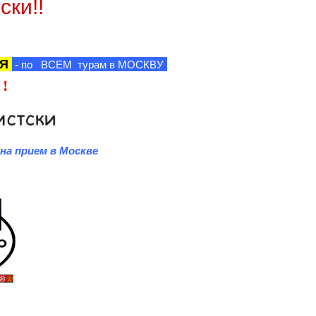
ки!!
Я
- по ВСЕМ турам в МОСКВУ
 !
на прием в Москве