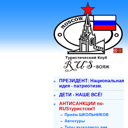
ПРЕЗИДЕНТ: Национальная
идея - патриотизм.
ДЕТИ - НАШЕ ВСЁ!
АНТИСАНКЦИИ по-
RUSтуристски!!
Приём ШКОЛЬНИКОВ
Автотуры
Туры выходного дня